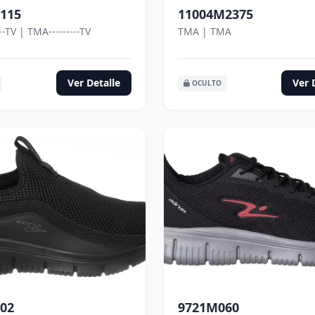
115
11004M2375
--TV | TMA---------TV
TMA | TMA
Ver Detalle
Ver 
OCULTO
02
9721M060