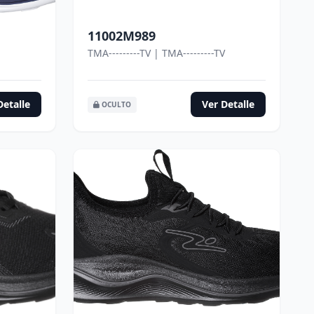
11002M989
TMA---------TV | TMA---------TV
Detalle
Ver Detalle
OCULTO