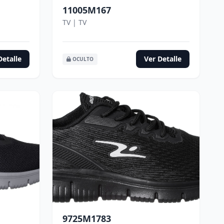
11005M167
TV | TV
Detalle
Ver Detalle
OCULTO
9725M1783