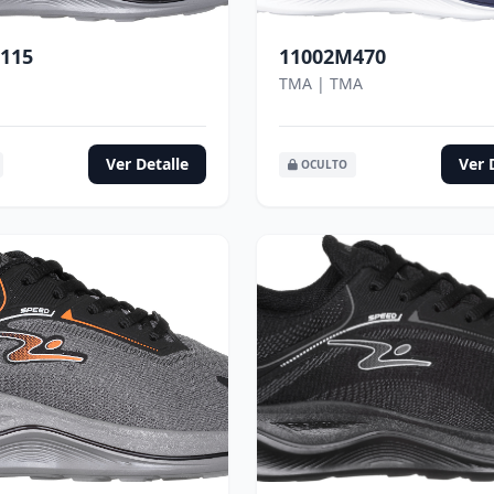
115
11002M470
TMA | TMA
Ver Detalle
Ver 
OCULTO