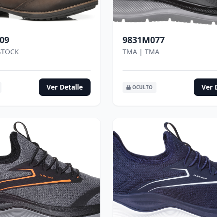
09
9831M077
STOCK
TMA | TMA
Ver Detalle
Ver 
OCULTO