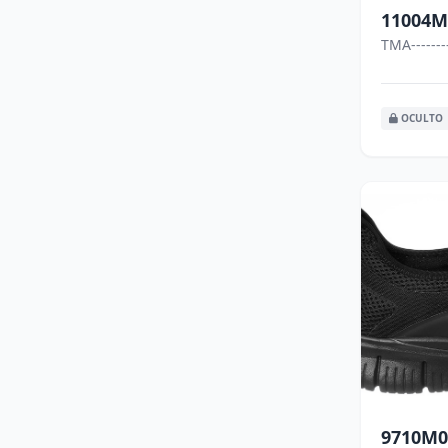
11004M
TMA-------
OCULTO
9710M0