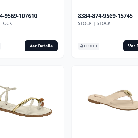
4-9569-107610
8384-874-9569-15745
STOCK
STOCK | STOCK
Ver Detalle
Ver 
OCULTO