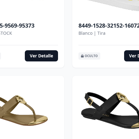
5-9569-95373
8449-1528-32152-1607
STOCK
Blanco | Tira
Ver Detalle
Ver 
OCULTO