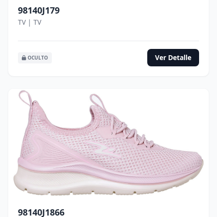
98140J179
TV | TV
Ver Detalle
OCULTO
98140J1866